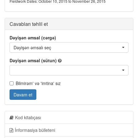
Fieldwork Dates: October 10, 2015 to November 26, 2015
Cavabları təhlil et
Dəyişən əmsal (cərgə)
Dəyişən əmsalı seç
Dəyişən əmsal (sütun)
Bilmirəm' və 'imtina' sız
Davam et
Kod kitabçası
İnformasiya bülleteni