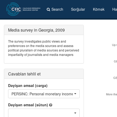
Search
Sorğular
Kömək
Ha
Media survey in Georgia, 2009
The survey investigates public views and
preferences on the media sources and assess
Up 
political pluralism of media sources and perceived
impartiality of journalists and media managers
GE
Cavabları təhlil et
GE
Dəyişən əmsal (cərgə)
PERSINC: Personal monetary income last month
More th
Dəyişən əmsal (sütun)