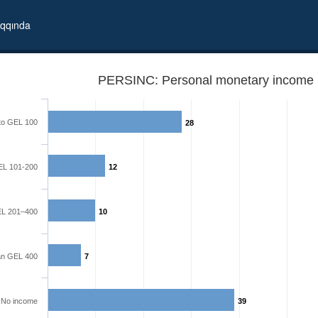
qqında
PERSINC: Personal monetary income l
to GEL 100
28
L 101-200
12
L 201–400
10
an GEL 400
7
No income
39