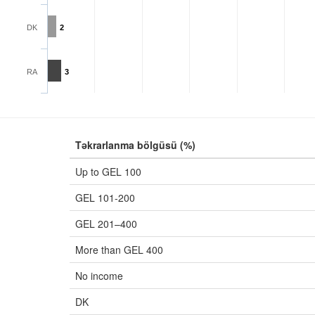
DK
2
RA
3
Təkrarlanma bölgüsü (%)
Up to GEL 100
GEL 101-200
GEL 201–400
More than GEL 400
No income
DK