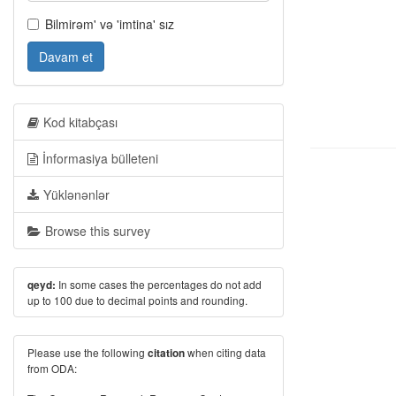
Bilmirəm' və 'imtina' sız
Davam et
Kod kitabçası
İnformasiya bülleteni
Yüklənənlər
Browse this survey
In some cases the percentages do not add
qeyd:
up to 100 due to decimal points and rounding.
Please use the following
when citing data
citation
from ODA: