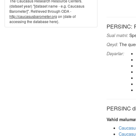
The Caucasus Research Resource Centers.
(dataset year) "[dataset name - e.g. Caucasus
Barometer]". Retrieved through ODA -
http://caucasusbarometer.org
on {date of
accessing the database here}.
PERSINC: P
Sual mətni:
Spea
Qeyd:
The ques
Dəyərlər:
PERSINC dig
Vahid məlumat
Caucasu
Caucasu