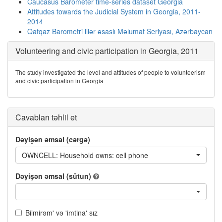
Caucasus Barometer time-series dataset Georgia
Attitudes towards the Judicial System in Georgia, 2011-
2014
Qafqaz Barometri illər əsaslı Məlumat Seriyası, Azərbaycan
Volunteering and civic participation in Georgia, 2011
The study investigated the level and attitudes of people to volunteerism
and civic participation in Georgia
Cavabları təhlil et
Dəyişən əmsal (cərgə)
OWNCELL: Household owns: cell phone
Dəyişən əmsal (sütun)
Bilmirəm' və 'imtina' sız