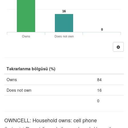
16
0
Owns
Does not own
Təkrarlanma bölgüsü (%)
Owns
84
Does not own
16
0
OWNCELL: Household owns: cell phone