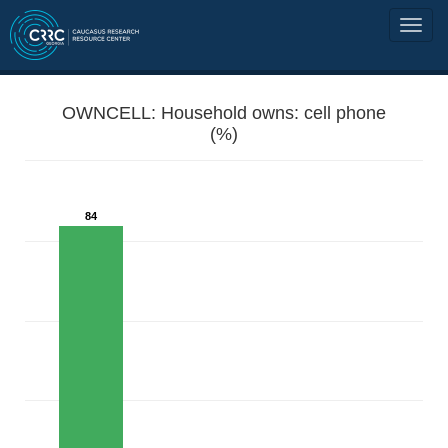
OWNCELL: Household owns: cell phone
(%)
84