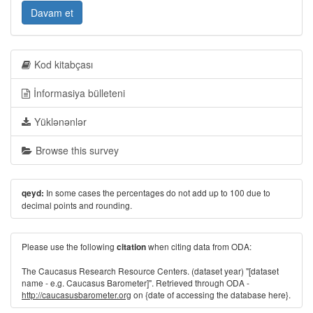
Davam et
Kod kitabçası
İnformasiya bülleteni
Yüklənənlər
Browse this survey
In some cases the percentages do not add up to 100 due to
qeyd:
decimal points and rounding.
Please use the following
when citing data from ODA:
citation
The Caucasus Research Resource Centers. (dataset year) "[dataset
name - e.g. Caucasus Barometer]". Retrieved through ODA -
http://caucasusbarometer.org
on {date of accessing the database here}.