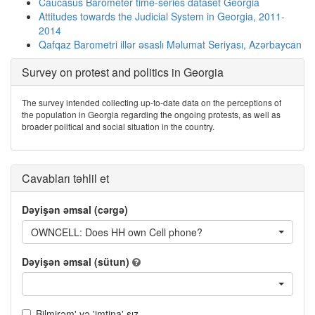
Caucasus Barometer time-series dataset Georgia
Attitudes towards the Judicial System in Georgia, 2011-
2014
Qafqaz Barometri illər əsaslı Məlumat Seriyası, Azərbaycan
Survey on protest and politics in Georgia
The survey intended collecting up-to-date data on the perceptions of
the population in Georgia regarding the ongoing protests, as well as
broader political and social situation in the country.
Cavabları təhlil et
Dəyişən əmsal (cərgə)
OWNCELL: Does HH own Cell phone?
Dəyişən əmsal (sütun)
Bilmirəm' və 'imtina' sız