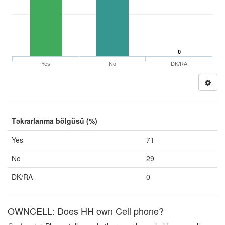
0
Yes
No
DK/RA
Təkrarlanma bölgüsü (%)
Yes
71
No
29
DK/RA
0
OWNCELL: Does HH own Cell phone?