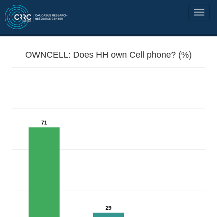
OWNCELL: Does HH own Cell phone? (%)
71
29