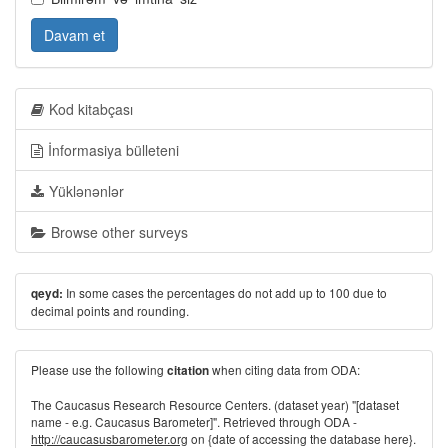
Davam et
Kod kitabçası
İnformasiya bülleteni
Yüklənənlər
Browse other surveys
In some cases the percentages do not add up to 100 due to
qeyd:
decimal points and rounding.
Please use the following
when citing data from ODA:
citation
The Caucasus Research Resource Centers. (dataset year) "[dataset
name - e.g. Caucasus Barometer]". Retrieved through ODA -
http://caucasusbarometer.org
on {date of accessing the database here}.