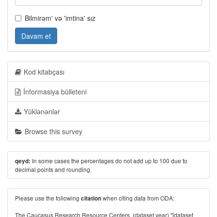
Bilmirəm' və 'imtina' sız
Davam et
Kod kitabçası
İnformasiya bülleteni
Yüklənənlər
Browse this survey
In some cases the percentages do not add up to 100 due to
qeyd:
decimal points and rounding.
Please use the following
when citing data from ODA:
citation
The Caucasus Research Resource Centers. (dataset year) "[dataset