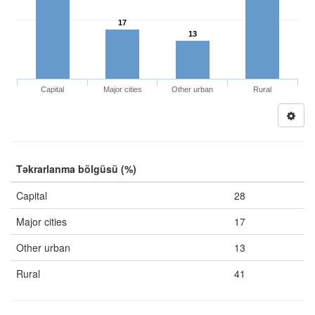
17
13
Capital
Major cities
Other urban
Rural
Təkrarlanma bölgüsü (%)
Capital
28
Major cities
17
Other urban
13
Rural
41