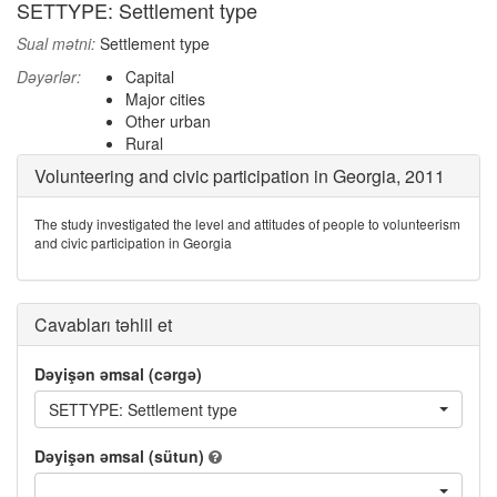
SETTYPE: Settlement type
Sual mətni:
Settlement type
Dəyərlər:
Capital
Major cities
Other urban
Rural
Volunteering and civic participation in Georgia, 2011
The study investigated the level and attitudes of people to volunteerism
and civic participation in Georgia
Cavabları təhlil et
Dəyişən əmsal (cərgə)
SETTYPE: Settlement type
Dəyişən əmsal (sütun)