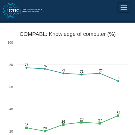
COMPABL: Knowledge of computer (%)
100
80
77
76
72
72
71
65
60
40
34
28
27
26
23
20
20