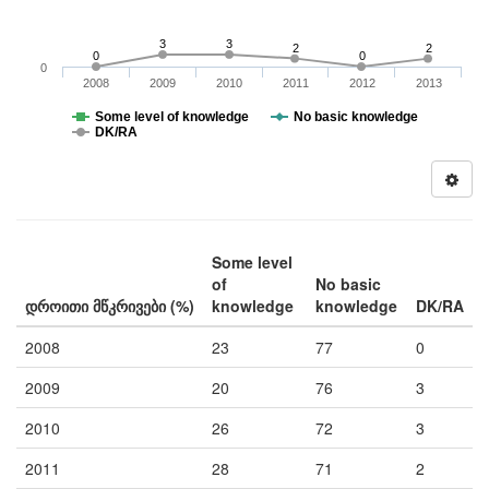
3
3
2
2
0
0
0
2008
2009
2010
2011
2012
2013
Some level of knowledge
No basic knowledge
DK/RA
Some level
of
No basic
დროითი მწკრივები (%)
knowledge
knowledge
DK/RA
2008
23
77
0
2009
20
76
3
2010
26
72
3
2011
28
71
2