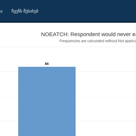
ბა
ჩვენს შესახებ
NOEATCH: Respondent would never eat
Frequencies are calculated without Not applic
84