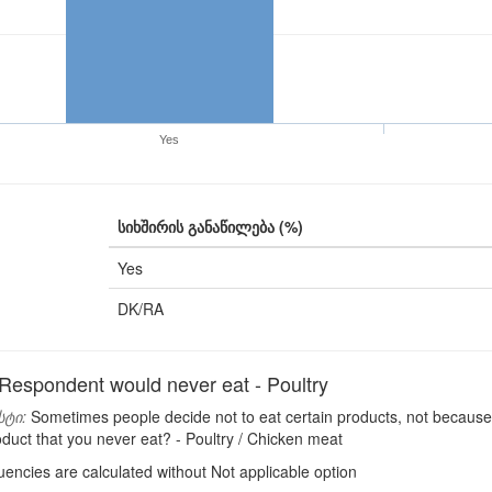
Yes
სიხშირის განაწილება (%)
Yes
DK/RA
spondent would never eat - Poultry
სტი:
Sometimes people decide not to eat certain products, not because of
oduct that you never eat? - Poultry / Chicken meat
encies are calculated without Not applicable option