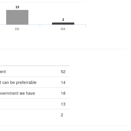
13
2
DK
RA
ment
52
 can be preferrable
14
 government we have
18
13
2