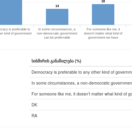
18
14
racy is preferable to
In some circumstances, a
For someone like me, it
her kind of government
non-democratic government
doesn't matter what kind of
can be preferrable
government we have
სიხშირის განაწილება (%)
Democracy is preferable to any other kind of govern
In some circumstances, a non-democratic government
For someone like me, it doesn't matter what kind of
DK
RA