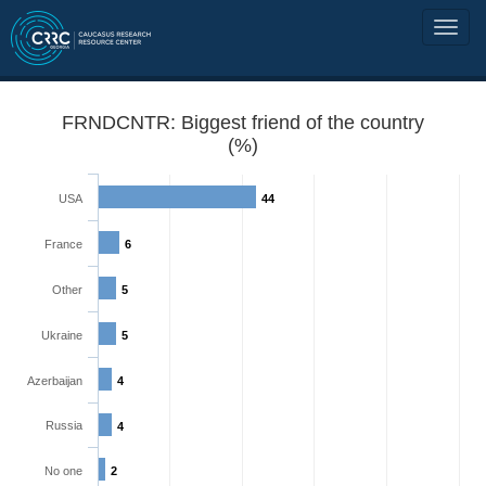
FRNDCNTR: Biggest friend of the country
(%)
USA
44
France
6
Other
5
Ukraine
5
Azerbaijan
4
Russia
4
No one
2