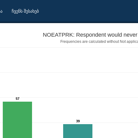
ბა
ჩვენს შესახებ
NOEATPRK: Respondent would never e
Frequencies are calculated without Not applic
57
39