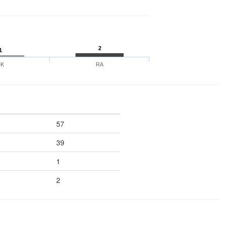
2
1
DK
RA
57
39
1
2