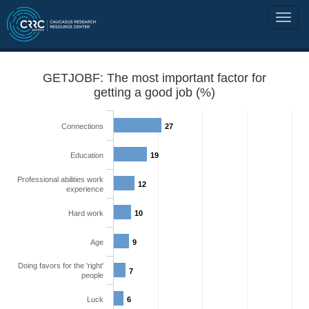
GETJOBF: The most important factor for
getting a good job (%)
Connections
27
Education
19
Professional abilities work
12
experience
Hard work
10
Age
9
Doing favors for the 'right'
7
people
Luck
6