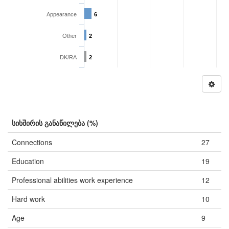
Appearance
6
Other
2
DK/RA
2
სიხშირის განაწილება (%)
Connections
27
Education
19
Professional abilities work experience
12
Hard work
10
Age
9