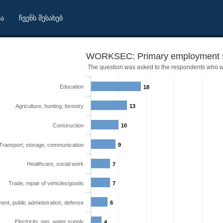
ბა
ჩვენს შესახებ
WORKSEC: Primary employment s
The question was asked to the respondents who 
Education
18
Agriculture, hunting, forestry
13
Construction
10
Transport, storage, communication
9
Healthcare, social work
7
Trade, repair of vehicles/goods
7
nt, public administration, defense
6
Electricity, gas, water supply
4