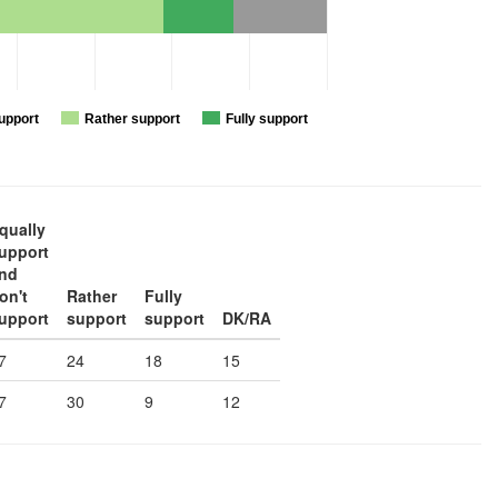
upport
Rather support
Fully support
qually
upport
nd
on't
Rather
Fully
upport
support
support
DK/RA
7
24
18
15
7
30
9
12