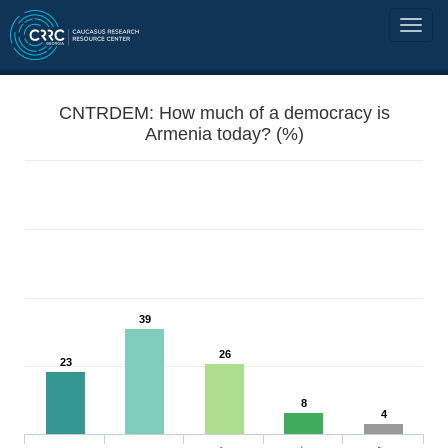
CNTRDEM: How much of a democracy is
Armenia today? (%)
39
26
23
8
4