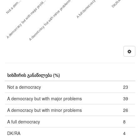
DK/RA
Not a dem…
A full democracy
A democracy but with major probl…
A democracy but with minor problems
სიხშირის განაწილება (%)
Not a democracy
23
A democracy but with major problems
39
A democracy but with minor problems
26
A full democracy
8
DK/RA
4