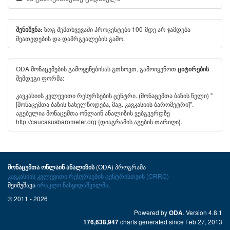
ზოგ შემთხვევაში პროცენტები 100-მდე არ ჯამდება
შენიშვნა:
მეათედების და დამრგვალების გამო.
ODA მონაცემების გამოყენებისას გთხოვთ, გამოიყენოთ
ციტირების
შემდეგი ფორმა:
კავკასიის კვლევითი რესურსების ცენტრი. (მონაცემთა ბაზის წელი) "
[მონაცემთა ბაზის სახელწოდება, მაგ. კავკასიის ბარომეტრი]".
აგებულია მონაცემთა ონლაინ ანალიზის ვებგვერდზე
http://caucasusbarometer.org
{დიაგრამის აგების თარიღი}.
(ODA) პროგრამა
მონაცემთა ონლაინ ანალიზის
კავკასიის კვლევითი რესურსების ცენტრისთვის (CRRC)
შეიმუშავა
ირაკლი ნასყიდაშვილმა
.
© 2011 - 2026
Powered by
. Version 4.8.1
ODA
charts generated since Feb 27, 2013
176,638,947