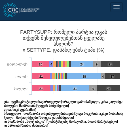
PARTYSUPP: რომელი პარტია დგას
თქვენს შეხედულებებთან ყველაზე
ახლოს?
x SETTYPE: დასახლების ტიპი (%)
დედაქალაქი
20
4
24
9
21
ქალაქი
21
38
4
17
სოფელი
21
31
9
25
ნება - დემოკრატიული საქართველო [ირაკლი ღარიბაშვილი, კახა კალაძე, ირ
ციონალური მოძრაობა [ლევან ხაბეიშვილი]
 მელია, ნიკა გვარამია]
აქართველო - მოძრაობა თავისუფლებისთვის [გიგა ბოკერია, აკაკი ბობოხიძე, 
აშვილი - მოქალაქეები [ალეკო ელისაშვილი]
ული მოძრაობა „ალტ ინფო“ [კონსტანტინე მორგოშია, შოთა მარტინენკო]
ული პარტია [ზვიად ძიძიგური]