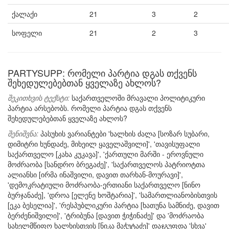
ქალაქი
21
3
2
სოფელი
21
2
3
PARTYSUPP: რომელი პარტია დგას თქვენს
შეხედულებებთან ყველაზე ახლოს?
შეკითხვის ტექსტი:
საქართველოში მრავალი პოლიტიკური
პარტია არსებობს. რომელი პარტია დგას თქვენს
შეხედულებებთან ყველაზე ახლოს?
შენიშვნა:
პასუხის ვარიანტები 'ხალხის ძალა [სოზარ სუბარი,
დიმიტრი ხუნდაძე, მიხეილ ყაველაშვილი]', 'თავისუფალი
საქართველო [კახა კუკავა]', 'ქართული მარში - ეროვნული
მოძრაობა [სანდრო ბრეგაძე]', 'საქართველოს პატრიოტთა
ალიანსი [ირმა ინაშვილი, დავით თარხან-მოურავი]',
'დემოკრატიული მოძრაობა-ერთიანი საქართველო [ნინო
ბურჯანაძე], 'დროა [ელენე ხოშტარია]', 'სამართლიანობისთვის
[ეკა ბესელია]', 'რესპუბლიკური პარტია [ხათუნა სამნიძე, დავით
ბერძენიშვილი]', 'ტრიბუნა [დავით ჭიჭინაძე]' და 'მოძრაობა
სახელმწიფო ხალხისთვის [ნიკა მაჭუტაძე]' დაჯგუფდა 'სხვა'