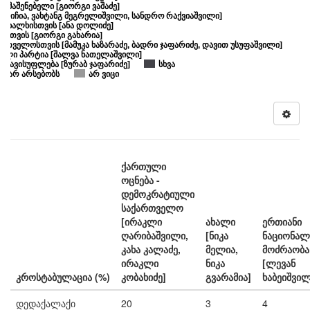
აღმაშენებელი [გიორგი ვაშაძე]
ო ხვიჩია, ვახტანგ მეგრელიშვილი, სანდრო რაქვიაშვილი]
 - ხალხისთვის [ანა დოლიძე]
სთვის [გიორგი გახარია]
თველოსთვის [მამუკა ხაზარაძე, ბადრი ჯაფარიძე, დავით უსუფაშვილი]
ული პარტია [შალვა ნათელაშვილი]
ი თავისუფლება [ზურაბ ჯაფარიძე]
სხვა
ია არ არსებობს
არ ვიცი
ე
ქართული
ოცნება -
დემოკრატიული
საქართველო
[ირაკლი
ახალი
ერთიანი
ღარიბაშვილი,
[ნიკა
ნაციონალ
კახა კალაძე,
მელია,
მოძრაობა
ირაკლი
ნიკა
[ლევან
კროსტაბულაცია (%)
კობახიძე]
გვარამია]
ხაბეიშვილ
დედაქალაქი
20
3
4