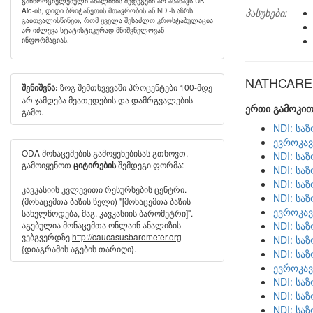
განხორციელებული ანალიზის შედეგები არ ასახავს UK
Aid-ის, დიდი ბრიტანეთის მთავრობის ან NDI-ს აზრს.
პასუხები:
გაითვალისწინეთ, რომ ყველა შესაძლო კროსტაბულაცია
არ იძლევა სტატისტიკურად მნიშვნელოვან
ინფორმაციას.
NATHCARE ს
ზოგ შემთხვევაში პროცენტები 100-მდე
შენიშვნა:
არ ჯამდება მეათედების და დამრგვალების
ერთი გამოკით
გამო.
NDI: სა
ევროკავ
ODA მონაცემების გამოყენებისას გთხოვთ,
NDI: სა
გამოიყენოთ
შემდეგი ფორმა:
ციტირების
NDI: სა
NDI: სა
კავკასიის კვლევითი რესურსების ცენტრი.
NDI: სა
(მონაცემთა ბაზის წელი) "[მონაცემთა ბაზის
ევროკავ
სახელწოდება, მაგ. კავკასიის ბარომეტრი]".
აგებულია მონაცემთა ონლაინ ანალიზის
NDI: სა
ვებგვერდზე
http://caucasusbarometer.org
NDI: სა
{დიაგრამის აგების თარიღი}.
NDI: სა
ევროკავ
NDI: სა
NDI: სა
NDI: სა