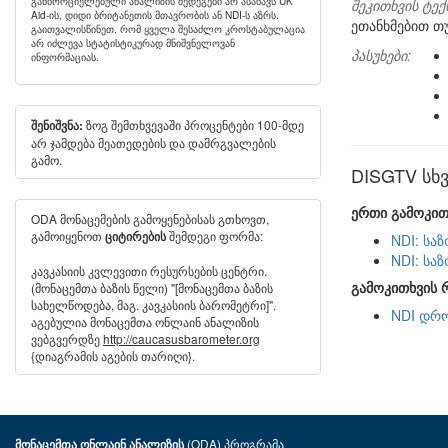
განხორციელებული ანალიზის შედეგები არ ასახავს UK
შეკითხვის ტექ
Aid-ის, დიდი ბრიტანეთის მთავრობის ან NDI-ს აზრს.
ეთანხმებით თ
გაითვალისწინეთ, რომ ყველა შესაძლო კროსტაბულაცია
არ იძლევა სტატისტიკურად მნიშვნელოვან
პასუხები:
ინფორმაციას.
ზოგ შემთხვევაში პროცენტები 100-მდე
შენიშვნა:
არ ჯამდება მეათედების და დამრგვალების
გამო.
DISGTV სხვ
ერთი გამოკით
ODA მონაცემების გამოყენებისას გთხოვთ,
გამოიყენოთ
შემდეგი ფორმა:
ციტირების
NDI: სა
NDI: სა
კავკასიის კვლევითი რესურსების ცენტრი.
გამოკითხვის 
(მონაცემთა ბაზის წელი) "[მონაცემთა ბაზის
სახელწოდება, მაგ. კავკასიის ბარომეტრი]".
NDI დრო
აგებულია მონაცემთა ონლაინ ანალიზის
ვებგვერდზე
http://caucasusbarometer.org
{დიაგრამის აგების თარიღი}.
(ODA) პროგრამა
მონაცემთა ონლაინ ანალიზის