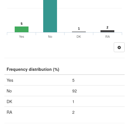
5
2
1
Yes
No
DK
RA
Frequency distribution (%)
Yes
5
No
92
DK
1
RA
2