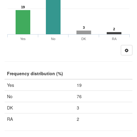
19
3
2
Yes
No
DK
RA
Frequency distribution (%)
Yes
19
No
76
DK
3
RA
2