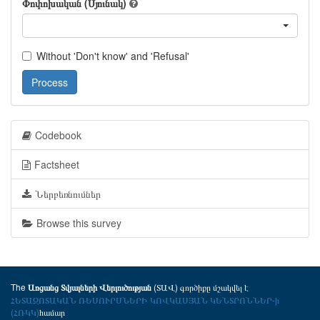
Փոփոխական (Սյունակ)
Without 'Don't know' and 'Refusal'
Process
Codebook
Factsheet
Ներբեռնումներ
Browse this survey
The
(ՏԱՎ) գործիքը մշակվել է
Առցանց Տվյալների Վերլուծության
ՀԵՏԱԶՈՏԱԿԱՆ ՌԵՍՈՒՐՍՆԵՐԻ ԿՈՎԿԱՍՅԱՆ ԿԵՆՏՐՈՆՆԵՐ-ի
(ՀՌԿԿ)
համար