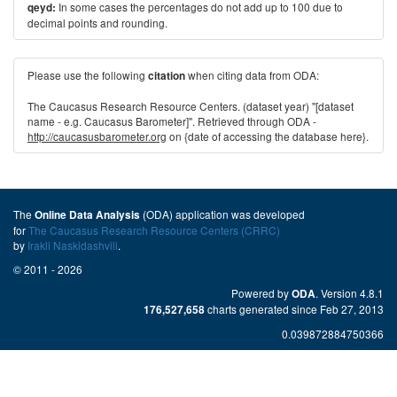
In some cases the percentages do not add up to 100 due to
qeyd:
decimal points and rounding.
Please use the following
when citing data from ODA:
citation
The Caucasus Research Resource Centers. (dataset year) "[dataset
name - e.g. Caucasus Barometer]". Retrieved through ODA -
http://caucasusbarometer.org
on {date of accessing the database here}.
The
(ODA) application was developed
Online Data Analysis
for
The Caucasus Research Resource Centers (CRRC)
by
Irakli Naskidashvili
.
© 2011 - 2026
Powered by
. Version 4.8.1
ODA
charts generated since Feb 27, 2013
176,527,658
0.039872884750366