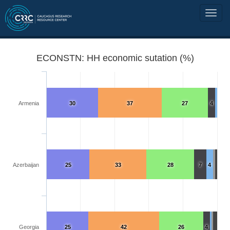
ECONSTN: HH economic sutation (%)
Armenia
30
37
27
4
Azerbaijan
25
33
28
7
4
Georgia
25
42
26
4