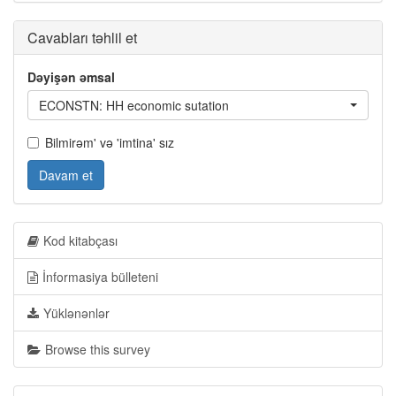
Cavabları təhlil et
Dəyişən əmsal
ECONSTN: HH economic sutation
Bilmirəm' və 'imtina' sız
Davam et
Kod kitabçası
İnformasiya bülleteni
Yüklənənlər
Browse this survey