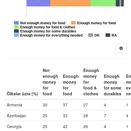
Not enough money for food
Enough money for food
Enough money for food & clothes
Enough money for some durables
Enough money for everything needed
DK
RA
Not
Enough
enough
Enough
money
Enough
E
money
money
for
money
mo
for
for
food &
for some
ev
Ölkələr üzrə (%)
food
food
clothes
durables
ne
Armenia
30
37
27
4
1
Azerbaijan
25
33
28
7
4
Georgia
25
42
26
4
1