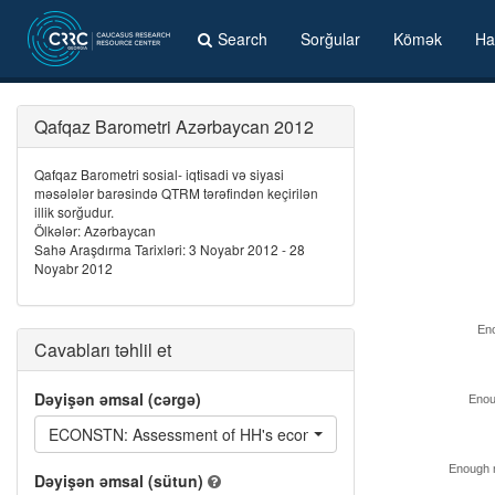
Search
Sorğular
Kömək
Ha
Qafqaz Barometri Azərbaycan 2012
Qafqaz Barometri sosial- iqtisadi və siyasi
məsələlər barəsində QTRM tərəfindən keçirilən
illik sorğudur.
Ölkələr: Azərbaycan
Sahə Araşdırma Tarixləri: 3 Noyabr 2012 - 28
Noyabr 2012
Eno
Cavabları təhlil et
Dəyişən əmsal (cərgə)
Enou
ECONSTN: Assessment of HH's economic situation
Enough 
Dəyişən əmsal (sütun)