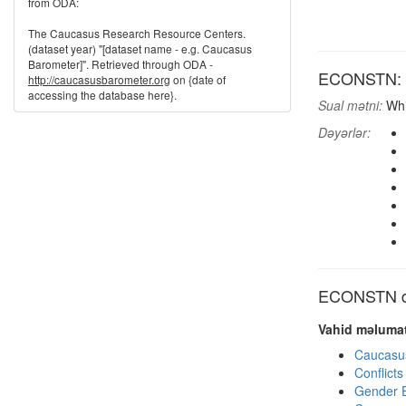
from ODA:
The Caucasus Research Resource Centers.
(dataset year) "[dataset name - e.g. Caucasus
Barometer]". Retrieved through ODA -
ECONSTN: A
http://caucasusbarometer.org
on {date of
accessing the database here}.
Sual mətni:
Whic
Dəyərlər:
ECONSTN di
Vahid məlumat
Caucasu
Conflict
Gender E