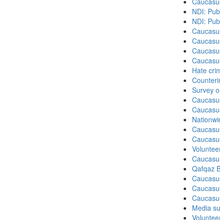
Caucasu
NDI: Pub
NDI: Pub
Caucasu
Caucasu
Caucasu
Caucasu
Hate cri
Counteri
Survey o
Caucasu
Caucasu
Nationwi
Caucasu
Caucasu
Volunteer
Caucasu
Qafqaz B
Caucasu
Caucasu
Caucasu
Media su
Volunteer