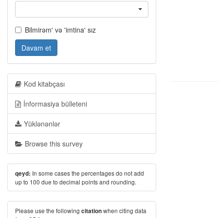
Bilmirəm' və 'imtina' sız
Davam et
Kod kitabçası
İnformasiya bülleteni
Yüklənənlər
Browse this survey
In some cases the percentages do not add
qeyd:
up to 100 due to decimal points and rounding.
Please use the following
when citing data
citation