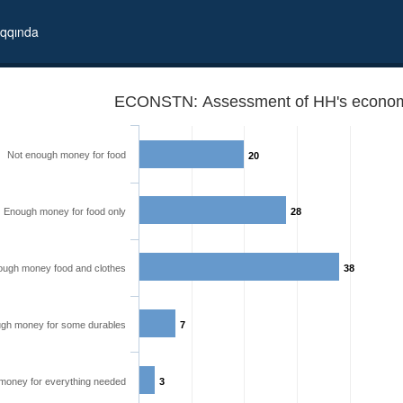
qqında
ECONSTN: Assessment of HH's economic
Not enough money for food
20
Enough money for food only
28
ugh money food and clothes
38
gh money for some durables
7
money for everything needed
3