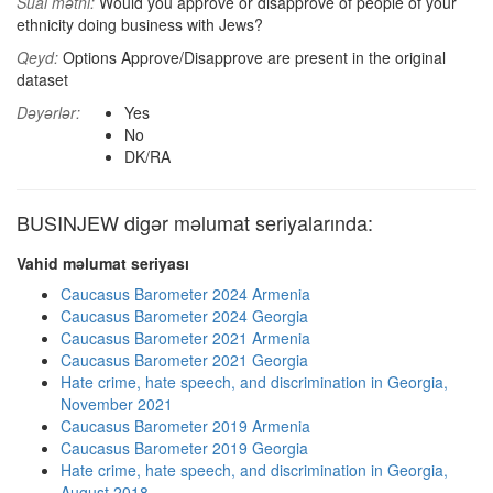
Sual mətni:
Would you approve or disapprove of people of your
ethnicity doing business with Jews?
Qeyd:
Options Approve/Disapprove are present in the original
dataset
Dəyərlər:
Yes
No
DK/RA
BUSINJEW digər məlumat seriyalarında:
Vahid məlumat seriyası
Caucasus Barometer 2024 Armenia
Caucasus Barometer 2024 Georgia
Caucasus Barometer 2021 Armenia
Caucasus Barometer 2021 Georgia
Hate crime, hate speech, and discrimination in Georgia,
November 2021
Caucasus Barometer 2019 Armenia
Caucasus Barometer 2019 Georgia
Hate crime, hate speech, and discrimination in Georgia,
August 2018