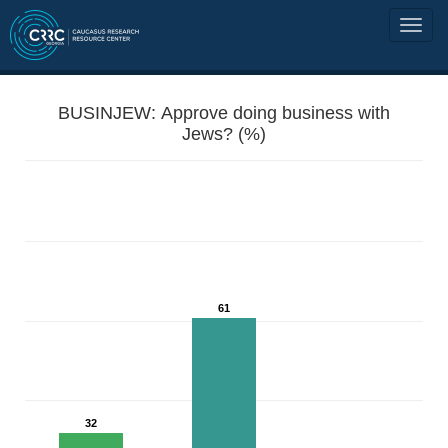
BUSINJEW: Approve doing business with
Jews? (%)
61
32