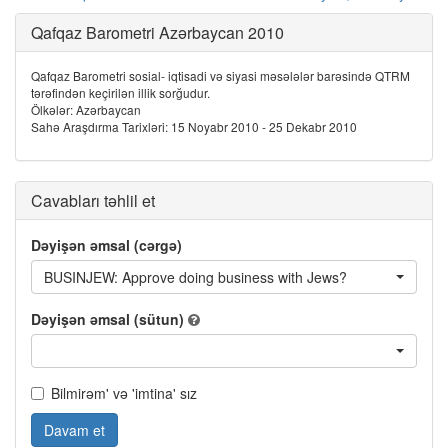
Qafqaz Barometri Azərbaycan 2010
Qafqaz Barometri sosial- iqtisadi və siyasi məsələlər barəsində QTRM
tərəfindən keçirilən illik sorğudur.
Ölkələr: Azərbaycan
Sahə Araşdırma Tarixləri: 15 Noyabr 2010 - 25 Dekabr 2010
Cavabları təhlil et
Dəyişən əmsal (cərgə)
BUSINJEW: Approve doing business with Jews?
Dəyişən əmsal (sütun)
Bilmirəm' və 'imtina' sız
Davam et