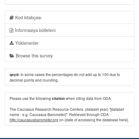
Kod kitabçası
İnformasiya bülleteni
Yüklənənlər
Browse this survey
In some cases the percentages do not add up to 100 due to
qeyd:
decimal points and rounding.
Please use the following
when citing data from ODA:
citation
The Caucasus Research Resource Centers. (dataset year) "[dataset
name - e.g. Caucasus Barometer]". Retrieved through ODA -
http://caucasusbarometer.org
on {date of accessing the database here}.