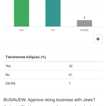
7
Yes
No
DK/RA
Təkrarlanma bölgüsü (%)
Yes
32
No
61
DK/RA
7
BUSINJEW: Approve doing business with Jews?