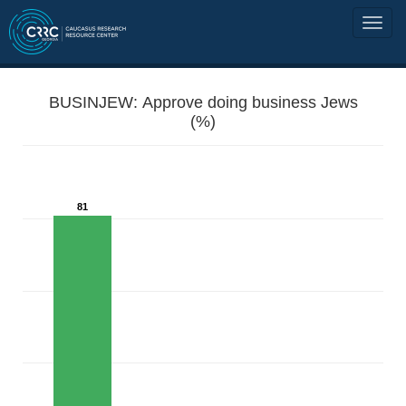
BUSINJEW: Approve doing business Jews
(%)
81