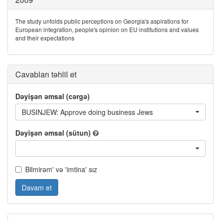
The study unfolds public perceptions on Georgia's aspirations for
European integration, people's opinion on EU institutions and values
and their expectations
Cavabları təhlil et
Dəyişən əmsal (cərgə)
BUSINJEW: Approve doing business Jews
Dəyişən əmsal (sütun)
Bilmirəm' və 'imtina' sız
Davam et