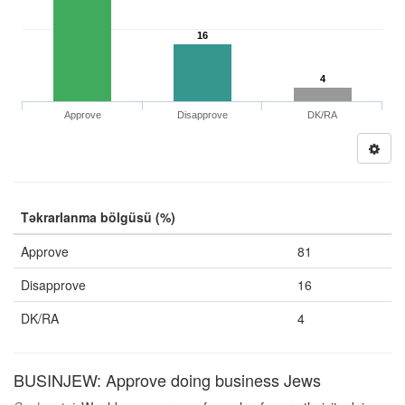
16
4
Approve
Disapprove
DK/RA
Təkrarlanma bölgüsü (%)
Approve
81
Disapprove
16
DK/RA
4
BUSINJEW: Approve doing business Jews