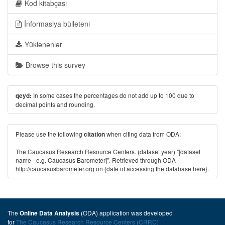
Kod kitabçası
İnformasiya bülleteni
Yüklənənlər
Browse this survey
In some cases the percentages do not add up to 100 due to
qeyd:
decimal points and rounding.
Please use the following
when citing data from ODA:
citation
The Caucasus Research Resource Centers. (dataset year) "[dataset
name - e.g. Caucasus Barometer]". Retrieved through ODA -
http://caucasusbarometer.org
on {date of accessing the database here}.
The
(ODA) application was developed
Online Data Analysis
for
The Caucasus Research Resource Centers (CRRC)