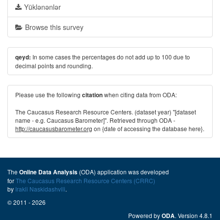
Yüklənənlər
Browse this survey
In some cases the percentages do not add up to 100 due to
qeyd:
decimal points and rounding.
Please use the following
when citing data from ODA:
citation
The Caucasus Research Resource Centers. (dataset year) "[dataset
name - e.g. Caucasus Barometer]". Retrieved through ODA -
http://caucasusbarometer.org
on {date of accessing the database here}.
The
(ODA) application was developed
Online Data Analysis
for
The Caucasus Research Resource Centers (CRRC)
by
Irakli Naskidashvili
.
© 2011 - 2026
Powered by
. Version 4.8.1
ODA