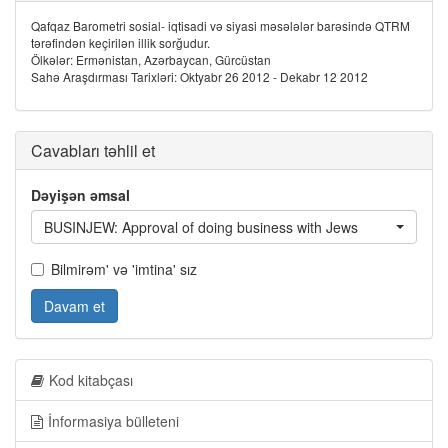
Qafqaz Barometri sosial- iqtisadi və siyasi məsələlər barəsində QTRM
tərəfindən keçirilən illik sorğudur.
Ölkələr: Ermənistan, Azərbaycan, Gürcüstan
Sahə Araşdırması Tarixləri: Oktyabr 26 2012 - Dekabr 12 2012
Cavabları təhlil et
Dəyişən əmsal
BUSINJEW: Approval of doing business with Jews
Bilmirəm' və 'imtina' sız
Davam et
Kod kitabçası
İnformasiya bülleteni