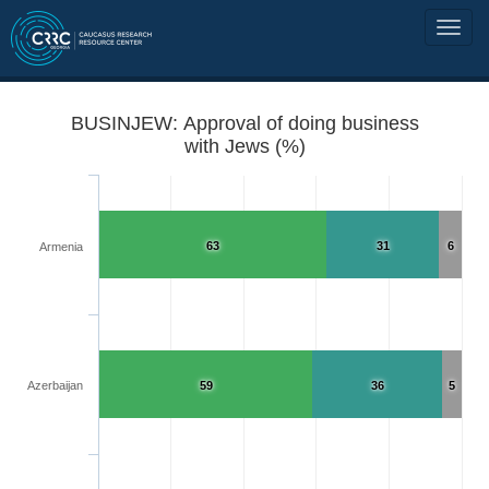
BUSINJEW: Approval of doing business
with Jews (%)
63
31
6
Armenia
Azerbaijan
59
36
5