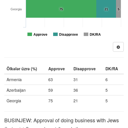
Georgia
75
21
5
Approve
Disapprove
DK/RA
Ölkələr üzrə (%)
Approve
Disapprove
DK/RA
Armenia
63
31
6
Azerbaijan
59
36
5
Georgia
75
21
5
BUSINJEW: Approval of doing business with Jews