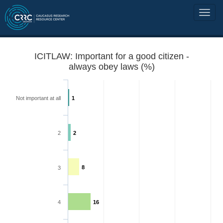
ICITLAW: Important for a good citizen -
always obey laws (%)
Not important at all
1
2
2
8
3
4
16