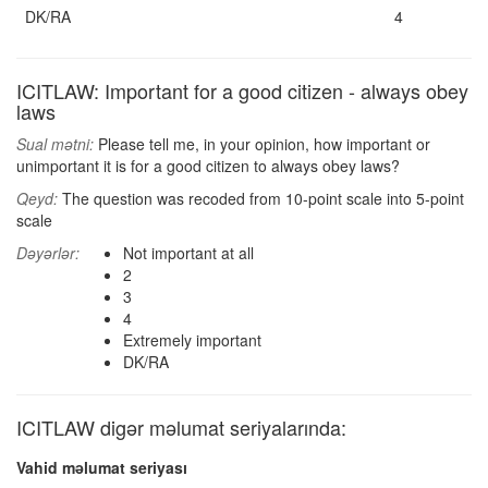
DK/RA
4
ICITLAW: Important for a good citizen - always obey
laws
Sual mətni:
Please tell me, in your opinion, how important or
unimportant it is for a good citizen to always obey laws?
Qeyd:
The question was recoded from 10-point scale into 5-point
scale
Dəyərlər:
Not important at all
2
3
4
Extremely important
DK/RA
ICITLAW digər məlumat seriyalarında:
Vahid məlumat seriyası