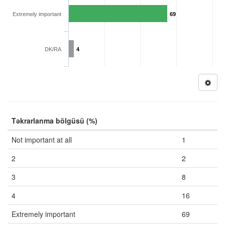
Extremely important
69
DK/RA
4
Təkrarlanma bölgüsü (%)
Not important at all
1
2
2
3
8
4
16
Extremely important
69