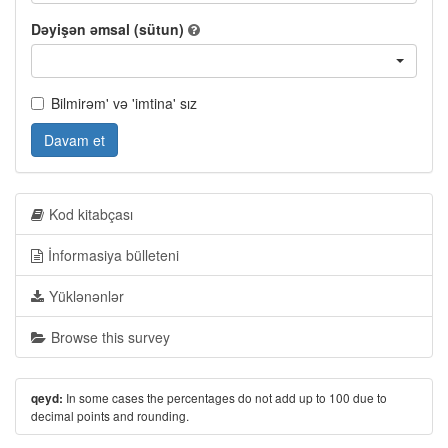
Dəyişən əmsal (sütun)
Bilmirəm' və 'imtina' sız
Davam et
Kod kitabçası
İnformasiya bülleteni
Yüklənənlər
Browse this survey
In some cases the percentages do not add up to 100 due to
qeyd:
decimal points and rounding.