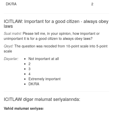
DK/RA
2
ICITLAW: Important for a good citizen - always obey
laws
Sual mətni:
Please tell me, in your opinion, how important or
unimportant it is for a good citizen to always obey laws?
Qeyd:
The question was recoded from 10-point scale into 5-point
scale
Dəyərlər:
Not important at all
2
3
4
Extremely important
DK/RA
ICITLAW digər məlumat seriyalarında:
Vahid məlumat seriyası