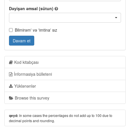
Dəyişən əmsal (sütun)
Bilmirəm' və 'imtina' sız
Davam et
Kod kitabçası
İnformasiya bülleteni
Yüklənənlər
Browse this survey
In some cases the percentages do not add up to 100 due to
qeyd:
decimal points and rounding.