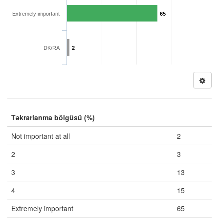
Extremely important
65
DK/RA
2
Təkrarlanma bölgüsü (%)
Not important at all
2
2
3
3
13
4
15
Extremely important
65