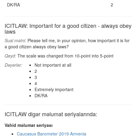
DK/RA
2
ICITLAW: Important for a good citizen - always obey
laws
Sual mətni:
Please tell me, in your opinion, how important it is for
a good citizen always obey laws?
Qeyd:
The scale was changed from 10-point into 5-point
Dəyərlər:
Not important at all
2
3
4
Extremely important
DK/RA
ICITLAW digər məlumat seriyalarında:
Vahid məlumat seriyası
Caucasus Barometer 2019 Armenia