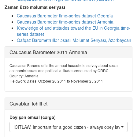
Zaman üzrə məlumat seriyası
Caucasus Barometer time-series dataset Georgia
Caucasus Barometer time-series dataset Armenia
Knowledge of and attitudes toward the EU in Georgia time-
series dataset
Qafqaz Barometri illər əsaslı Məlumat Seriyası, Azərbaycan
Caucasus Barometer 2011 Armenia
Caucasus Barometer is the annual household survey about social
economic issues and political attitudes conducted by CRRC.
Country: Armenia
Fieldwork Dates: October 26 2011 to November 25 2011
Cavabları təhlil et
Dəyişən əmsal (cərgə)
ICITLAW: Important for a good citizen - always obey laws