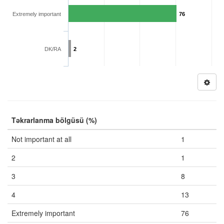
Extremely important
76
DK/RA
2
Təkrarlanma bölgüsü (%)
Not important at all
1
2
1
3
8
4
13
Extremely important
76