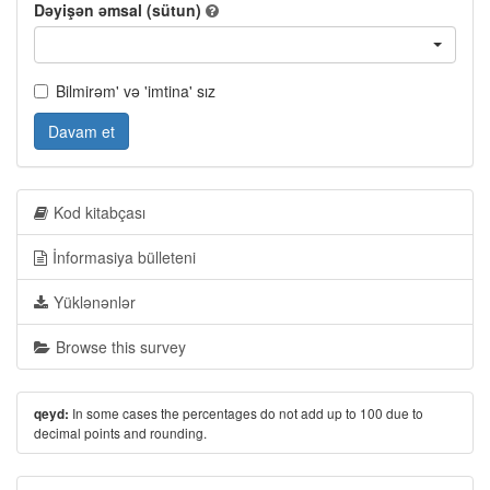
Dəyişən əmsal (sütun)
Bilmirəm' və 'imtina' sız
Davam et
Kod kitabçası
İnformasiya bülleteni
Yüklənənlər
Browse this survey
In some cases the percentages do not add up to 100 due to
qeyd:
decimal points and rounding.