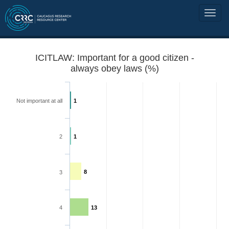
ICITLAW: Important for a good citizen -
always obey laws (%)
Not important at all
1
2
1
8
3
4
13