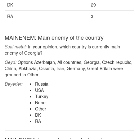
DK
29
RA
3
MAINENEM: Main enemy of the country
Sual mətni:
In your opinion, which country is currently main
enemy of Georgia?
Qeyd:
Options Azerbaijan, All countries, Georgia, Czech republic,
China, Abkhazia, Ossetia, Iran, Germany, Great Britain were
grouped to Other
Dəyərlər:
Russia
USA
Turkey
None
Other
DK
RA