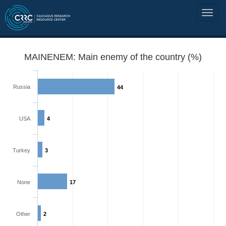
MAINENEM: Main enemy of the country (%)
Russia
44
USA
4
Turkey
3
None
17
Other
2