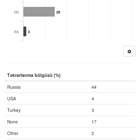
DK
29
RA
3
Təkrarlanma bölgüsü (%)
Russia
44
USA
4
Turkey
3
None
17
Other
2