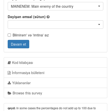
MAINENEM: Main enemy of the country
Dəyişən əmsal (sütun)
Bilmirəm' və 'imtina' sız
Davam et
Kod kitabçası
İnformasiya bülleteni
Yüklənənlər
Browse this survey
In some cases the percentages do not add up to 100 due to
qeyd: