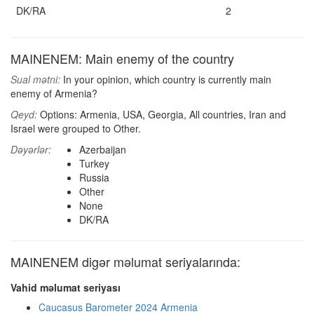
DK/RA
2
MAINENEM: Main enemy of the country
Sual mətni:
In your opinion, which country is currently main
enemy of Armenia?
Qeyd:
Options: Armenia, USA, Georgia, All countries, Iran and
Israel were grouped to Other.
Dəyərlər:
Azerbaijan
Turkey
Russia
Other
None
DK/RA
MAINENEM digər məlumat seriyalarında:
Vahid məlumat seriyası
Caucasus Barometer 2024 Armenia