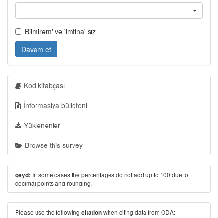
Bilmirəm' və 'imtina' sız
Davam et
Kod kitabçası
İnformasiya bülleteni
Yüklənənlər
Browse this survey
In some cases the percentages do not add up to 100 due to
qeyd:
decimal points and rounding.
Please use the following
when citing data from ODA:
citation