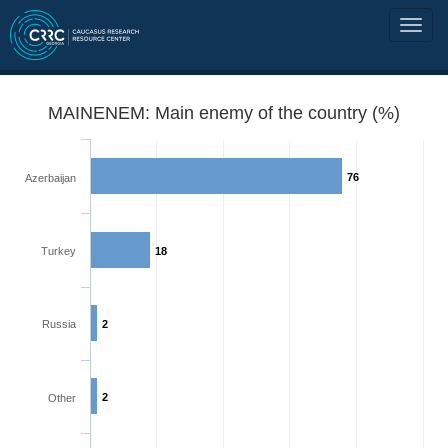
MAINENEM: Main enemy of the country (%)
76
Azerbaijan
Turkey
18
Russia
2
2
Other