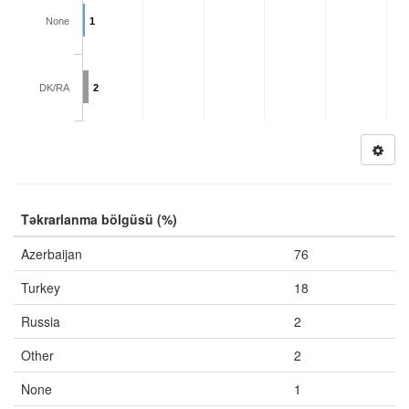
None
1
DK/RA
2
Təkrarlanma bölgüsü (%)
Azerbaijan
76
Turkey
18
Russia
2
Other
2
None
1