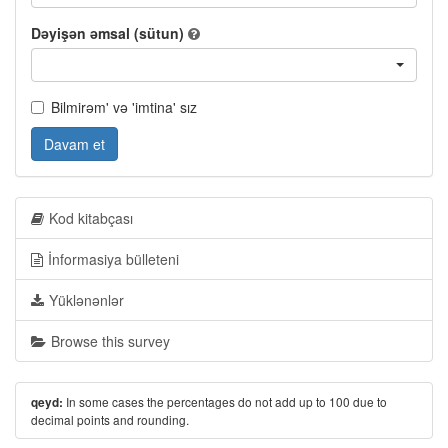
Dəyişən əmsal (sütun)
Bilmirəm' və 'imtina' sız
Davam et
Kod kitabçası
İnformasiya bülleteni
Yüklənənlər
Browse this survey
In some cases the percentages do not add up to 100 due to
qeyd:
decimal points and rounding.