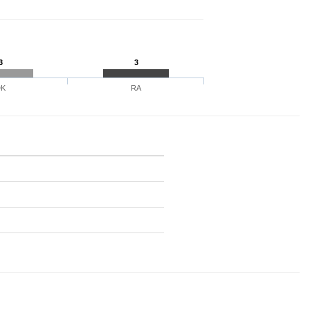
3
3
DK
RA