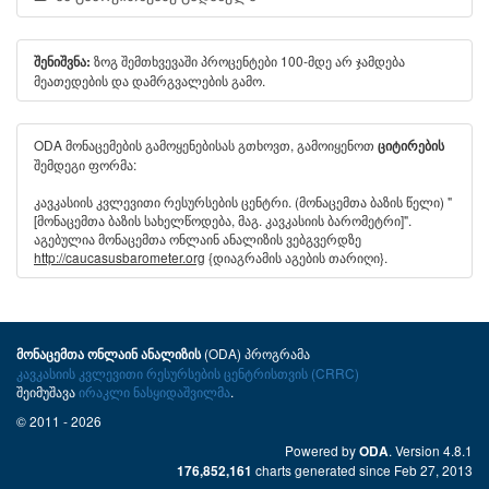
ზოგ შემთხვევაში პროცენტები 100-მდე არ ჯამდება
შენიშვნა:
მეათედების და დამრგვალების გამო.
ODA მონაცემების გამოყენებისას გთხოვთ, გამოიყენოთ
ციტირების
შემდეგი ფორმა:
კავკასიის კვლევითი რესურსების ცენტრი. (მონაცემთა ბაზის წელი) "
[მონაცემთა ბაზის სახელწოდება, მაგ. კავკასიის ბარომეტრი]".
აგებულია მონაცემთა ონლაინ ანალიზის ვებგვერდზე
http://caucasusbarometer.org
{დიაგრამის აგების თარიღი}.
(ODA) პროგრამა
მონაცემთა ონლაინ ანალიზის
კავკასიის კვლევითი რესურსების ცენტრისთვის (CRRC)
შეიმუშავა
ირაკლი ნასყიდაშვილმა
.
© 2011 - 2026
Powered by
. Version 4.8.1
ODA
charts generated since Feb 27, 2013
176,852,161