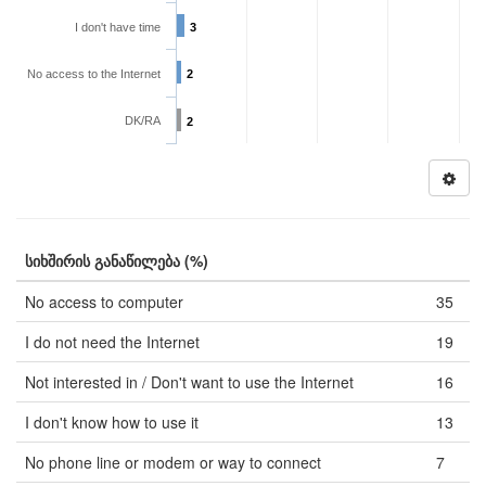
I don't have time
3
No access to the Internet
2
DK/RA
2
სიხშირის განაწილება (%)
No access to computer
35
I do not need the Internet
19
Not interested in / Don't want to use the Internet
16
I don't know how to use it
13
No phone line or modem or way to connect
7