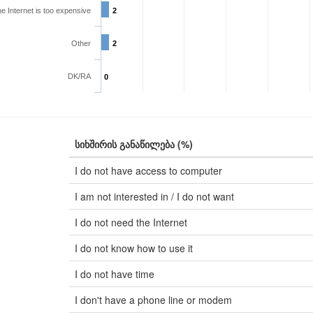
e Internet is too expensive
2
Other
2
DK/RA
0
სიხშირის განაწილება (%)
I do not have access to computer
I am not interested in / I do not want
I do not need the Internet
I do not know how to use it
I do not have time
I don't have a phone line or modem