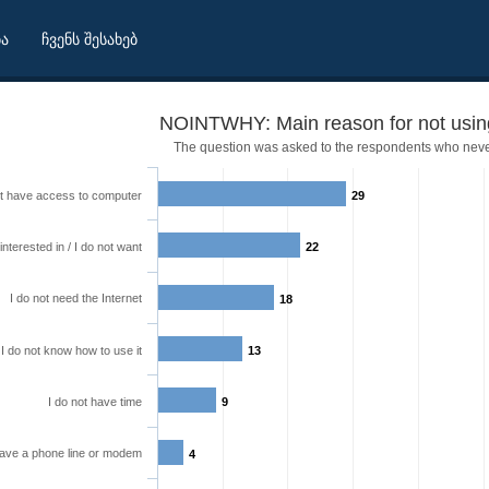
ბა
ჩვენს შესახებ
NOINTWHY: Main reason for not using
The question was asked to the respondents who never
ot have access to computer
29
interested in / I do not want
22
I do not need the Internet
18
I do not know how to use it
13
I do not have time
9
 have a phone line or modem
4