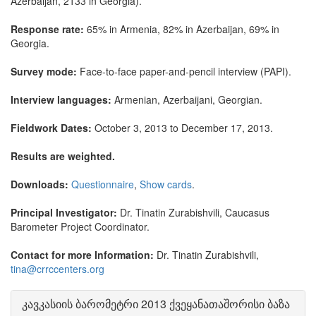
Azerbaijan, 2133 in Georgia).
Response rate:
65% in Armenia, 82% in Azerbaijan, 69% in
Georgia.
Survey mode:
Face-to-face paper-and-pencil interview (PAPI).
Interview languages:
Armenian, Azerbaijani, Georgian.
Fieldwork Dates:
October 3, 2013 to December 17, 2013.
Results are weighted.
Downloads:
Questionnaire
,
Show cards
.
Principal Investigator:
Dr. Tinatin Zurabishvili, Caucasus
Barometer Project Coordinator.
Contact for more Information:
Dr. Tinatin Zurabishvili,
tina@crrccenters.org
კავკასიის ბარომეტრი 2013 ქვეყანათაშორისი ბაზა