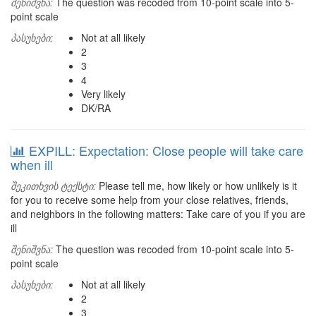
შენიშვნა:
The question was recoded from 10-point scale into 5-
point scale
პასუხები:
Not at all likely
2
3
4
Very likely
DK/RA
EXPILL: Expectation: Close people will take care
when ill
შეკითხვის ტექსტი:
Please tell me, how likely or how unlikely is it
for you to receive some help from your close relatives, friends,
and neighbors in the following matters: Take care of you if you are
ill
შენიშვნა:
The question was recoded from 10-point scale into 5-
point scale
პასუხები:
Not at all likely
2
3