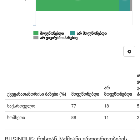
მოვუწონებდი
არ მოვუწონებდი
არ ვიცი/უარი პასუხზე
ა
ვ
არ
უ
ქვეყანათაშორისი ბაზები (%)
მოვუწონებდი
მოვუწონებდი
პ
საქართველო
77
18
5
სომხეთი
88
11
2
BUSINRUS: რუსთან საქმიანი ურთიერთობების