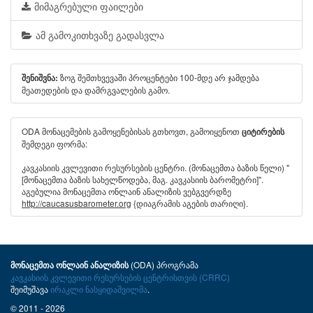
მიმაგრებული ფაილები
ამ გამოკითხვაზე გადასვლა
ზოგ შემთხვევაში პროცენტები 100-მდე არ ჯამდება
შენიშვნა:
მეათედების და დამრგვალების გამო.
ODA მონაცემების გამოყენებისას გთხოვთ, გამოიყენოთ
ციტირების
შემდეგი ფორმა:
კავკასიის კვლევითი რესურსების ცენტრი. (მონაცემთა ბაზის წელი) "
[მონაცემთა ბაზის სახელწოდება, მაგ. კავკასიის ბარომეტრი]".
აგებულია მონაცემთა ონლაინ ანალიზის ვებგვერდზე
http://caucasusbarometer.org
{დიაგრამის აგების თარიღი}.
(ODA) პროგრამა
მონაცემთა ონლაინ ანალიზის
კავკასიის კვლევითი რესურსების ცენტრისთვის (CRRC)
შეიმუშავა
ირაკლი ნასყიდაშვილმა
.
© 2011 - 2026