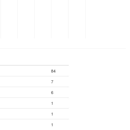
84
7
6
1
1
1