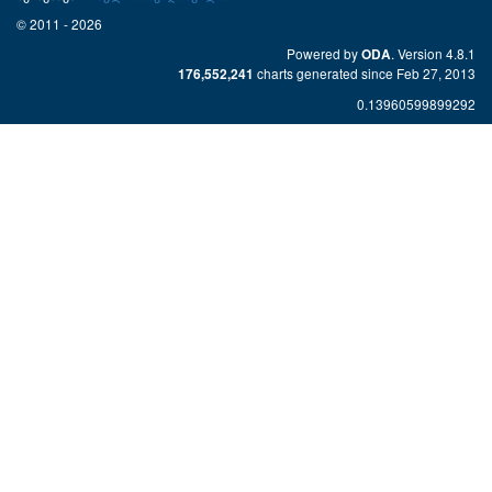
© 2011 - 2026
Powered by
. Version 4.8.1
ODA
charts generated since Feb 27, 2013
176,552,241
0.13960599899292