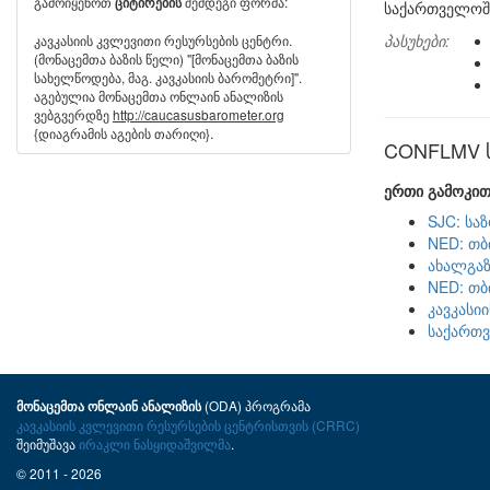
გამოიყენოთ
შემდეგი ფორმა:
ციტირების
საქართველოშ
პასუხები:
კავკასიის კვლევითი რესურსების ცენტრი.
(მონაცემთა ბაზის წელი) "[მონაცემთა ბაზის
სახელწოდება, მაგ. კავკასიის ბარომეტრი]".
აგებულია მონაცემთა ონლაინ ანალიზის
ვებგვერდზე
http://caucasusbarometer.org
{დიაგრამის აგების თარიღი}.
CONFLMV სხ
ერთი გამოკით
SJC: სა
NED: თბ
ახალგაზ
NED: თბ
კავკასი
საქართ
(ODA) პროგრამა
მონაცემთა ონლაინ ანალიზის
კავკასიის კვლევითი რესურსების ცენტრისთვის (CRRC)
შეიმუშავა
ირაკლი ნასყიდაშვილმა
.
© 2011 - 2026