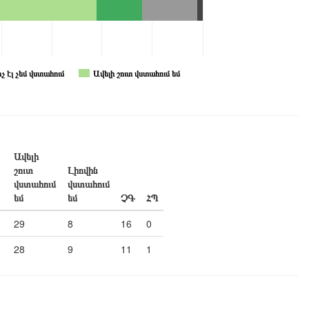
ոչ էլ չեմ վստահում
Ավելի շուտ վստահում եմ
Ավելի
շուտ
Լիովին
վստահում
վստահում
եմ
եմ
ՉԳ
ՀՊ
29
8
16
0
28
9
11
1