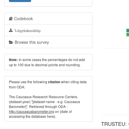
Codebook
Ներբեռնումներ
Browse this survey
In some cases the percentages do not add
Note:
up to 100 due to decimal points and rounding.
Please use the following
when citing data
citation
from ODA:
The Caucasus Research Resource Centers.
(dataset year) "[dataset name - e.g. Caucasus
Barometer]". Retrieved through ODA -
http://caucasusbarometer.org
on {date of
accessing the database here}.
TRUSTEU: Վ