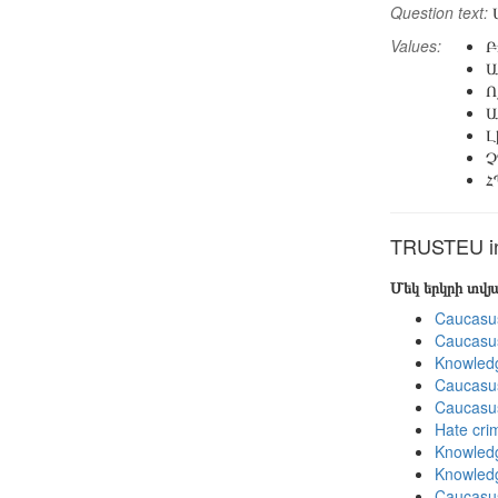
Question text:
Ա
Values:
Բ
Ա
Ո
Ա
Լ
Չ
Հ
TRUSTEU in 
Մեկ երկրի տվ
Caucasu
Caucasu
Knowledg
Caucasu
Caucasu
Hate cri
Knowledg
Knowledg
Caucasu