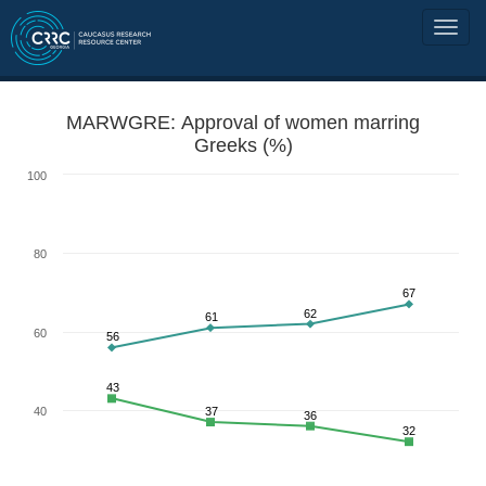
MARWGRE: Approval of women marring
Greeks (%)
100
80
67
62
61
60
56
43
40
37
36
32