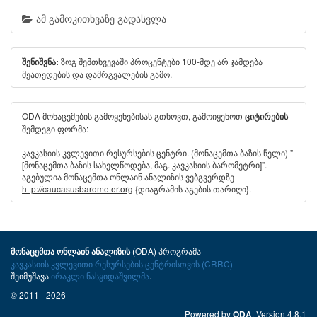
ამ გამოკითხვაზე გადასვლა
ზოგ შემთხვევაში პროცენტები 100-მდე არ ჯამდება
შენიშვნა:
მეათედების და დამრგვალების გამო.
ODA მონაცემების გამოყენებისას გთხოვთ, გამოიყენოთ
ციტირების
შემდეგი ფორმა:
კავკასიის კვლევითი რესურსების ცენტრი. (მონაცემთა ბაზის წელი) "
[მონაცემთა ბაზის სახელწოდება, მაგ. კავკასიის ბარომეტრი]".
აგებულია მონაცემთა ონლაინ ანალიზის ვებგვერდზე
http://caucasusbarometer.org
{დიაგრამის აგების თარიღი}.
(ODA) პროგრამა
მონაცემთა ონლაინ ანალიზის
კავკასიის კვლევითი რესურსების ცენტრისთვის (CRRC)
შეიმუშავა
ირაკლი ნასყიდაშვილმა
.
© 2011 - 2026
Powered by
. Version 4.8.1
ODA