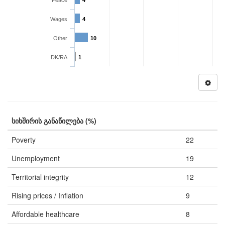
Peace
4
Wages
4
Other
10
DK/RA
1
სიხშირის განაწილება (%)
Poverty
22
Unemployment
19
Territorial integrity
12
Rising prices / Inflation
9
Affordable healthcare
8