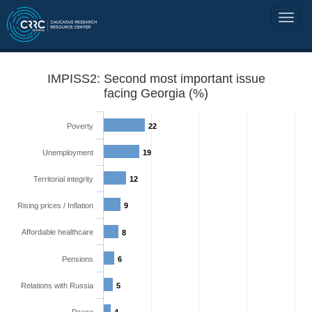
IMPISS2: Second most important issue
facing Georgia (%)
Poverty
22
Unemployment
19
Territorial integrity
12
Rising prices / Inflation
9
Affordable healthcare
8
Pensions
6
Relations with Russia
5