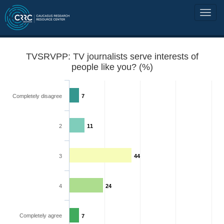
TVSRVPP: TV journalists serve interests of
people like you? (%)
Completely disagree
7
2
11
3
44
4
24
Completely agree
7