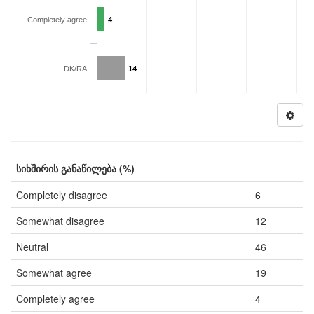
Completely agree
4
DK/RA
14
სიხშირის განაწილება (%)
Completely disagree
6
Somewhat disagree
12
Neutral
46
Somewhat agree
19
Completely agree
4