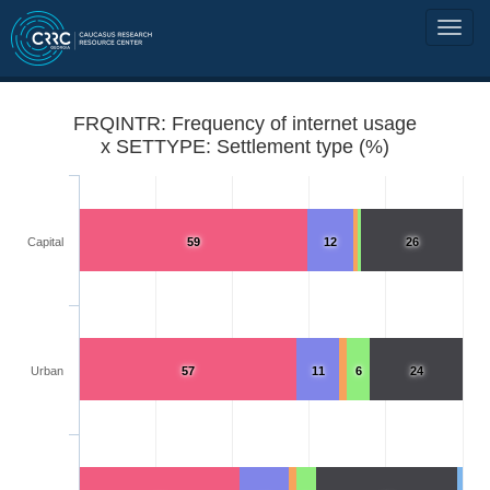
FRQINTR: Frequency of internet usage
x SETTYPE: Settlement type (%)
Capital
59
12
26
Urban
57
11
6
24