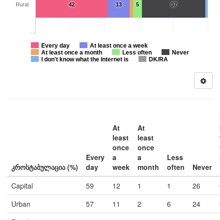
Rural
42
13
5
37
Every day
At least once a week
At least once a month
Less often
Never
I don't know what the Internet is
DK/RA
At
At
least
least
once
once
Every
a
a
Less
კროსტაბულაცია (%)
day
week
month
often
Never
Capital
59
12
1
1
26
Urban
57
11
2
6
24