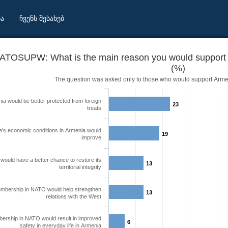
ბა
ჩვენს შესახებ
ATOSUPW: What is the main reason you would support
(%)
The question was asked only to those who would support Arm
ia would be better protected from foreign
23
treats
e’s economic conditions in Armenia would
19
improve
would have a better chance to restore its
13
territorial integrity
mbership in NATO would help strengthen
13
relations with the West
ia's membership in NATO?
ership in NATO would result in improved
6
safety in everyday life in Armenia