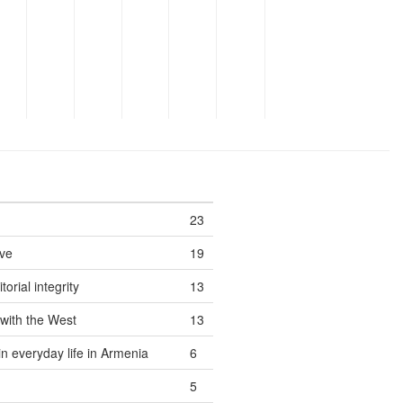
23
ove
19
orial integrity
13
with the West
13
n everyday life in Armenia
6
5