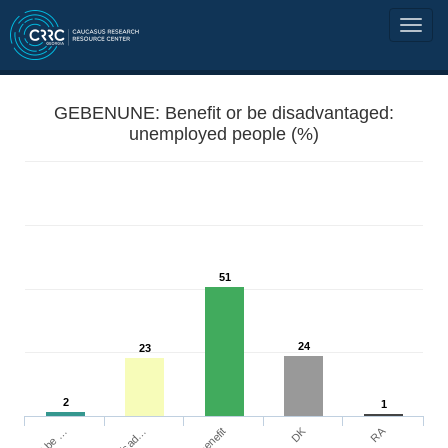
GEBENUNE: Benefit or be disadvantaged:
unemployed people (%)
51
24
23
2
1
DK
RA