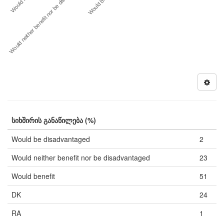
Would be …
Would neither benefit nor be disad…
Would benefit
სიხშირის განაწილება (%)
Would be disadvantaged
2
Would neither benefit nor be disadvantaged
23
Would benefit
51
DK
24
RA
1