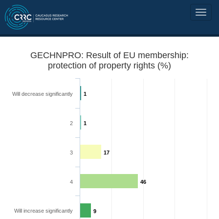
GECHNPRO: Result of EU membership:
protection of property rights (%)
Will decrease significantly
1
2
1
3
17
4
46
Will increase significantly
9